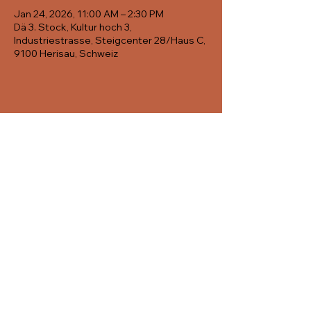
Jan 24, 2026, 11:00 AM – 2:30 PM
Dä 3. Stock, Kultur hoch 3,
Industriestrasse, Steigcenter 28/Haus C,
9100 Herisau, Schweiz
Diese
Veranstaltung
teilen
© 2022 The 3rd Floor
IMPRINT