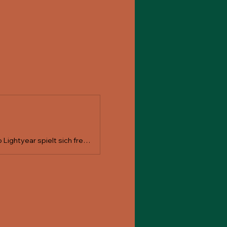
Von der lauten Post-Rock-Gitarrenwand bis zur akustischen Folk-Ballade: Pico Lightyear spielt sich frei durch die Rock-Palette. Mal wird mit dem feinen Pinsel angesetzt, mal wird der ganze Farbtopf auf die Leinwand geknallt. Das Debüt «Museum of Changing Memories» erschien im Herbst 2025.