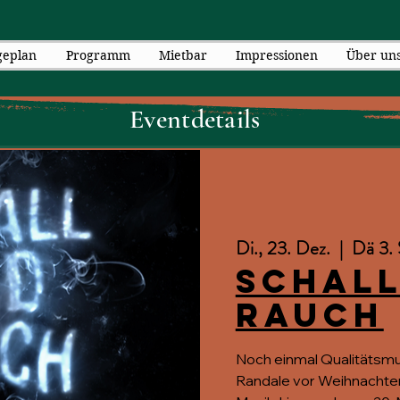
geplan
Programm
Mietbar
Impressionen
Über un
Eventdetails
Di., 23. Dez.
  |  
Dä 3. 
Schall
Rauch
Noch einmal Qualitätsmus
Randale vor Weihnachten