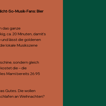
icht-So-Musik-Fans: Bier 
en das ganze 
g, ca. 20 Minuten, damit’s 
 und lässt die goldenen 
die lokale Musikszene 
schine, sondern gleich 
ostet die – die 
bles Mami bereits 26.95 
was Gutes. Die wollen 
eschlafen an Weihnachten? 