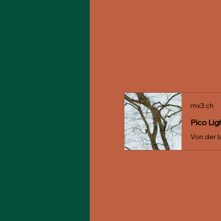
mx3.ch
Pico Lig