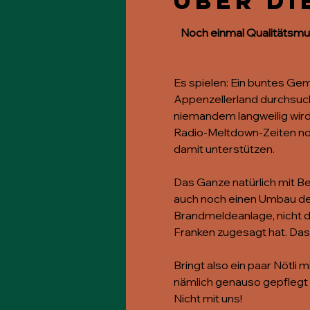
Über di
Noch einmal Qualitätsmus
Es spielen: Ein buntes Gem
Appenzellerland durchsucht
niemandem langweilig wird.
Radio-Meltdown-Zeiten noch
damit unterstützen.
Das Ganze natürlich mit Be
auch noch einen Umbau der 
Brandmeldeanlage, nicht di
Franken zugesagt hat. Das 
Bringt also ein paar Nötli 
nämlich genauso gepflegt 
Nicht mit uns!