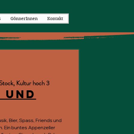
s
GönnerInnen
Kontakt
Stock, Kultur hoch 3
 und
ik, Bier, Spass, Friends und
. Ein buntes Appenzeller