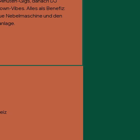
-Minuten-Gigs, danach DJ
own-Vibes. Alles als Benefiz:
eue Nebelmaschine und den
nlage.
eiz