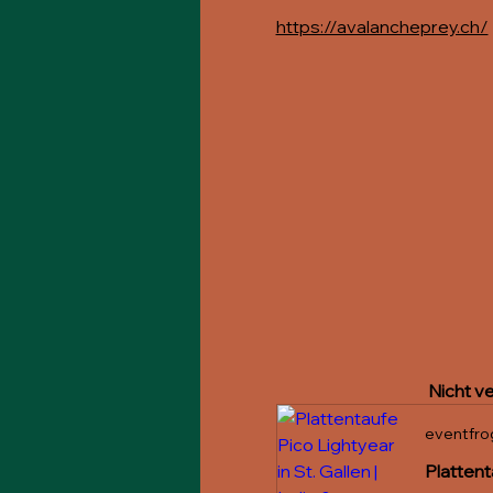
https://avalancheprey.ch/
Nicht ve
eventfro
Plattent