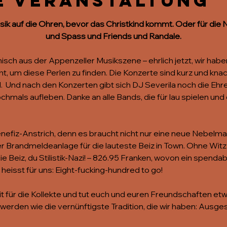
e Veranstaltung
ik auf die Ohren, bevor das Christkind kommt. Oder für die N
und Spass und Friends und Randale.
isch aus der Appenzeller Musikszene – ehrlich jetzt, wir hab
, um diese Perlen zu finden. Die Konzerte sind kurz und knacki
  Und nach den Konzerten gibt sich DJ Severila noch die Ehre
mals aufleben. Danke an alle Bands, die für lau spielen und 
nefiz-Anstrich, denn es braucht nicht nur eine neue Nebelma
Brandmeldeanlage für die lauteste Beiz in Town. Ohne Witz k
e Beiz, du Stilistik-Nazi! – 826.95 Franken, wovon ein spenda
heisst für uns: Eight-fucking-hundred to go!
mit für die Kollekte und tut euch und euren Freundschaften et
werden wie die vernünftigste Tradition, die wir haben: Ausg