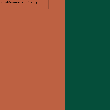
Veranstaltung am 17.01.2026 in St. Gallen. Pico Lightyear feiert das Debütalbum «Museum of Changing Memories» in der Grabenhalle!