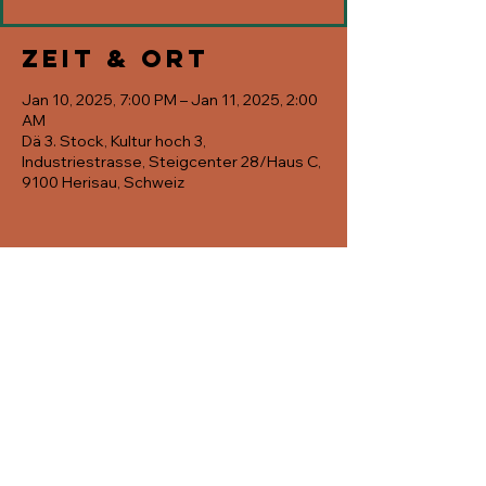
Zeit & Ort
Jan 10, 2025, 7:00 PM – Jan 11, 2025, 2:00
AM
Dä 3. Stock, Kultur hoch 3,
Industriestrasse, Steigcenter 28/Haus C,
9100 Herisau, Schweiz
Diese
Veranstaltung
teilen