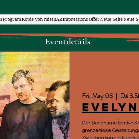
n
Program
Kopie von mietBAR
Impressions
Offer
Neue Seite
Neue S
Eventdetails
Fri, May 03
  |  
Dä 3.S
Evelyn
Der Bandname Evelyn Kry
grenzenlose Gestaltungsf
Zwischen konzeptioneller