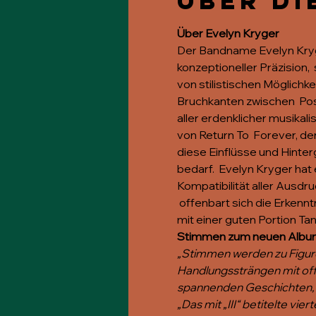
Über di
Über Evelyn Kryger
Der Bandname Evelyn Kryge
konzeptioneller Präzision, 
von stilistischen Möglichke
Bruchkanten zwischen  Pos
aller erdenklicher musikal
von Return To  Forever, d
diese Einflüsse und Hint
bedarf.  Evelyn Kryger hat
Kompatibilität aller Ausdr
 offenbart sich die Erkenn
mit einer guten Portion Ta
Stimmen zum neuen Album 
„Stimmen werden zu Figur
Handlungssträngen mit off
spannenden Geschichten, d
„Das mit „III“ betitelte vi