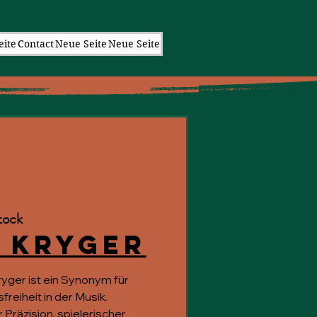
eite
Contact
Neue Seite
Neue Seite
tock
 Kryger
ger ist ein Synonym für
reiheit in der Musik.
 Präzision, spielerischer