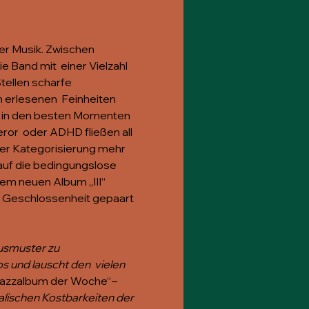
er Musik. Zwischen 
e Band mit  einer Vielzahl 
tellen scharfe 
 erlesenen  Feinheiten 
ls in den besten Momenten 
or  oder ADHD fließen all 
er Kategorisierung mehr 
 auf die bedingungslose 
em neuen Album „III“ 
r Geschlossenheit gepaart 
usmuster zu 
 und lauscht den  vielen 
azzalbum der Woche“
– 
kalischen Kostbarkeiten der 