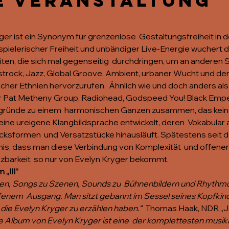
e Veranstaltung
r ist ein Synonym für grenzenlose  Gestaltungsfreiheit in d
 spielerischer Freiheit und unbändiger Live-Energie wuchert di
iten, die sich mal gegenseitig  durchdringen, um an anderen S
trock, Jazz, Global Groove, Ambient, urbaner Wucht und den
ischer Ethnien hervorzurufen.  Ähnlich wie und doch anders a
er Pat Metheny Group, Radiohead, Godspeed You! Black Emper
ergründe zu einem  harmonischen Ganzen zusammen, das kein
 eine ureigene Klangbildsprache entwickelt, deren  Vokabular
ucksformen  und Versatzstücke hinausläuft. Spätestens seit d
tnis, dass man diese Verbindung von Komplexität  und offene
nzbarkeit  so nur von Evelyn Kryger bekommt.
„III“
en, Songs zu Szenen, Sounds zu  Bühnenbildern und Rhythm
enem  Ausgang. Man sitzt gebannt im Sessel seines Kopfkinos
ie Evelyn Kryger zu erzählen haben.“  
Thomas Haak, NDR „J
erte Album von Evelyn Kryger ist eine  der komplettesten musi