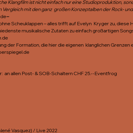
che Klangfilm ist nicht einfach nur eine Studioproduktion, son
n Vergleich mit den ganz  großen Konzeptalben der Rock- und
.de
– 
ohne Scheuklappen – alles trifft auf Evelyn  Kryger zu, diese
hiedenste musikalische Zutaten zu einfach großartigen Son
e.de
ung der Formation, die hier die eigenen  klanglichen Grenzen e
oerspiegel.de
: 
 an allen Post- & SOB-Schaltern CHF 25.--
Eventfrog
 Nené Vasquez) / Live 2022