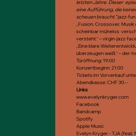
letzten Jahre. Dieser  epis
eine Aufführung, die keine
scheuen braucht.“ 
jazz-fun
„Fusion, Crossover, Musik 
scheinbar mühelos  versc
versteht.“
 – virgin-jazz-fac
„Eine klare Weiterentwickl
überzeugen weiß.“ – 
der-h
Türöffnung: 19:00
Konzertbeginn: 21:00
Tickets im Vorverkauf unter
Abendkasse: CHF 30.--
Links
www.evelynkryger.com
Facebook
Bandcamp
Spotify
Apple Music
Evelyn Kryger - TJA (feat.