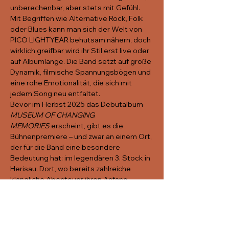
unberechenbar, aber stets mit Gefühl.
Mit Begriffen wie Alternative Rock, Folk 
oder Blues kann man sich der Welt von 
PICO LIGHTYEAR behutsam nähern, doch 
wirklich greifbar wird ihr Stil erst live oder 
auf Albumlänge. Die Band setzt auf große 
Dynamik, filmische Spannungsbögen und 
eine rohe Emotionalität, die sich mit 
jedem Song neu entfaltet.
Bevor im Herbst 2025 das Debütalbum 
MUSEUM OF CHANGING 
MEMORIES
 erscheint, gibt es die 
Bühnenpremiere – und zwar an einem Ort, 
der für die Band eine besondere 
Bedeutung hat: im legendären 3. Stock in 
Herisau. Dort, wo bereits zahlreiche 
klangliche Abenteuer ihren Anfang 
nahmen, wird PICO LIGHTYEAR erstmals 
live erlebbar sein – laut, leise, voller 
Kontraste und Intensität.