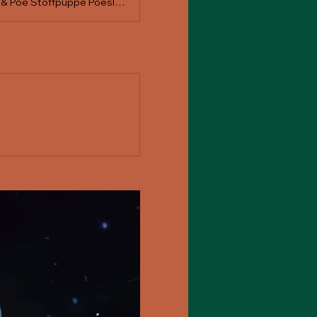
Recording Studio in Sankt Gallen, Switzerland, supporting: Poeslost Rambler & Poe Stoffpuppe Poeslost & Lindi The Black Salt