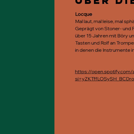
Über di
Locque
Mal laut, mal leise, mal 
Geprägt von Stoner- und Po
über 15 Jahren mit Böry 
Tasten und Rolf an Trompe
in denen die Instrumente 
https://open.spotify.com/
si=yZKTffLOSySH_BCDroD