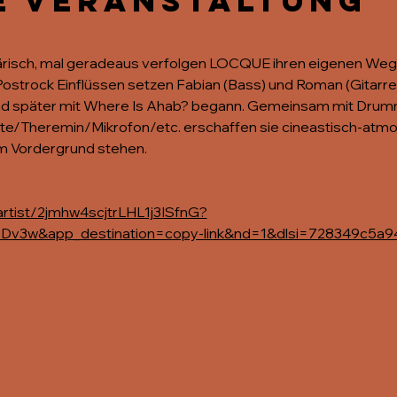
e Veranstaltung
sphärisch, mal geradeaus verfolgen LOCQUE ihren eigenen Weg
strock Einflüssen setzen Fabian (Bass) und Roman (Gitarre) j
und später mit Where Is Ahab? begann. Gemeinsam mit Drumm
te/Theremin/Mikrofon/etc. erschaffen sie cineastisch-atmo
im Vordergrund stehen.
artist/2jmhw4scjtrLHL1j3ISfnG?
v3w&app_destination=copy-link&nd=1&dlsi=728349c5a9