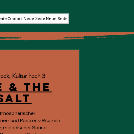
eite
Contact
Neue Seite
Neue Seite
ock, Kultur hoch 3
 & The
Salt
atmosphärischer
oner- und Postrock-Wurzeln
er, melodischer Sound