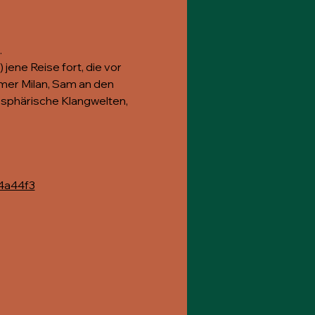
.
ene Reise fort, die vor 
er Milan, Sam an den 
sphärische Klangwelten, 
4a44f3