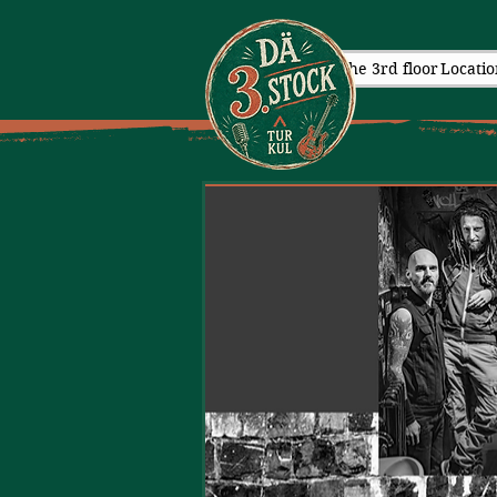
The 3rd floor
Locatio