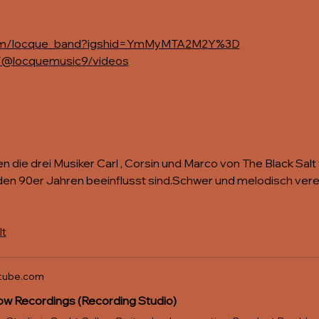
.com/locque_band?igshid=YmMyMTA2M2Y%3D
m/@locquemusic9/videos
die drei Musiker Carl , Corsin und Marco von The Black Sal
 den 90er Jahren beeinflusst sind.Schwer und melodisch vere
lt
tube.com
w Recordings (Recording Studio)