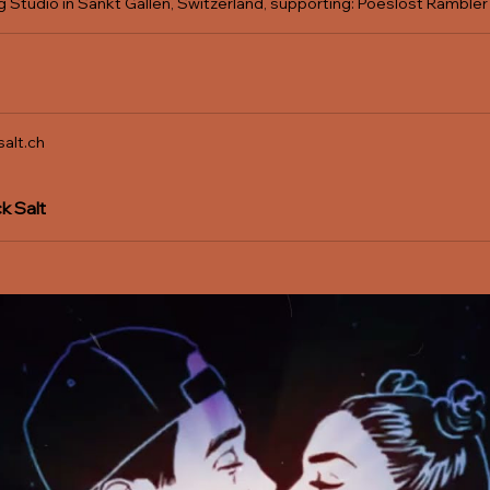
alt.ch
k Salt