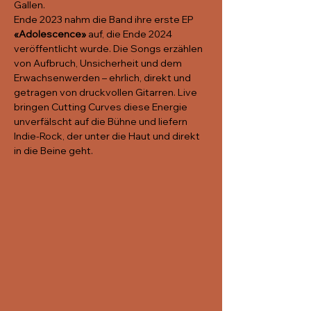
Gallen.
Ende 2023 nahm die Band ihre erste EP 
«Adolescence»
 auf, die Ende 2024 
veröffentlicht wurde. Die Songs erzählen 
von Aufbruch, Unsicherheit und dem 
Erwachsenwerden – ehrlich, direkt und 
getragen von druckvollen Gitarren. Live 
bringen Cutting Curves diese Energie 
unverfälscht auf die Bühne und liefern 
Indie-Rock, der unter die Haut und direkt 
in die Beine geht.