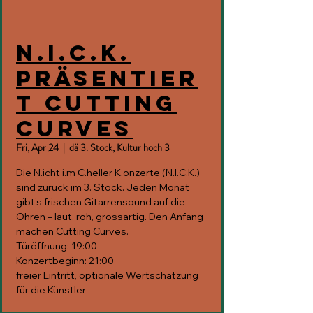
N.I.C.K.
präsentier
t Cutting
Curves
Fri, Apr 24
  |  
dä 3. Stock, Kultur hoch 3
Die N.icht i.m C.heller K.onzerte (N.I.C.K.)
sind zurück im 3. Stock. Jeden Monat
gibt’s frischen Gitarrensound auf die
Ohren – laut, roh, grossartig. Den Anfang
machen Cutting Curves.
Türöffnung: 19:00
Konzertbeginn: 21:00
freier Eintritt, optionale Wertschätzung
für die Künstler