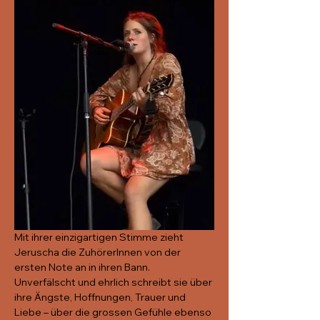
Mit ihrer einzigartigen Stimme zieht 
Jeruscha die ZuhörerInnen von der 
ersten Note an in ihren Bann. 
Unverfälscht und ehrlich schreibt sie über 
ihre Ängste, Hoffnungen, Trauer und 
Liebe – über die grossen Gefühle ebenso 