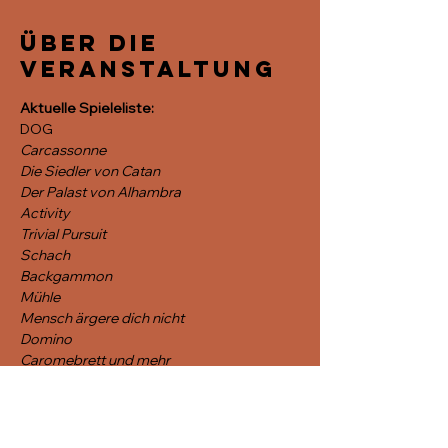
Über die
Veranstaltung
Aktuelle Spieleliste:
DOG
Carcassonne
Die Siedler von Catan
Der Palast von Alhambra
Activity
Trivial Pursuit
Schach
Backgammon
Mühle
Mensch ärgere dich nicht
Domino
Caromebrett und mehr