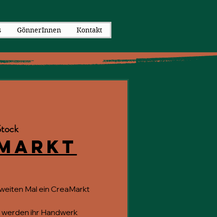
s
GönnerInnen
Kontakt
Stock
aMarkt
zweiten Mal ein CreaMarkt
 werden ihr Handwerk