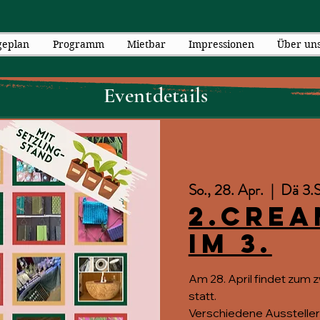
geplan
Programm
Mietbar
Impressionen
Über un
Eventdetails
So., 28. Apr.
  |  
Dä 3.
2.Cre
im 3.
Am 28. April findet zum 
statt.
Verschiedene Aussteller