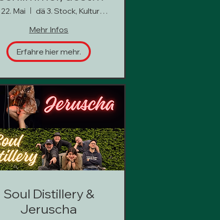
besser
, 22. Mai
dä 3. Stock, Kultur hoch 3
Mehr Infos
Erfahre hier mehr.
Soul Distillery &
Jeruscha