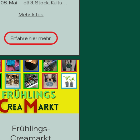
, 08. Mai
dä 3. Stock, Kultur hoch 3
Mehr Infos
Erfahre hier mehr.
Frühlings-
Creamarkt