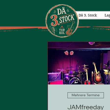
Dä 3. Stock
La
Mehrere Termine
JAMfreeday