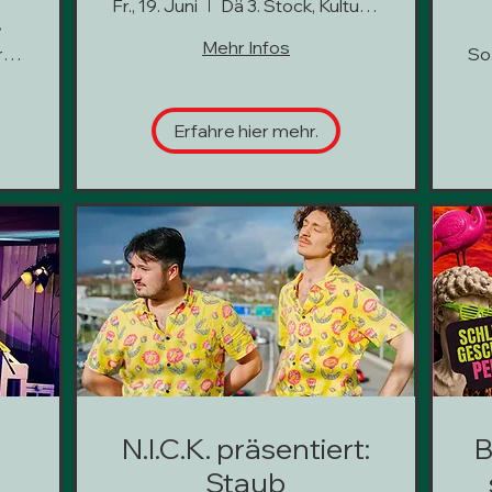
Zombie Kids
Fr., 19. Juni
Dä 3. Stock, Kultur hoch 3
Mehr Infos
Dä 3.Stock, Kultur hoch 3
So.
Erfahre hier mehr.
N.I.C.K. präsentiert:
B
Staub