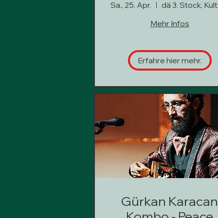
CREAMARKT
Sa., 25. Apr.
d
Mehr Infos
Erfahre hier mehr.
Gürkan Karaca
Kombo - Peace