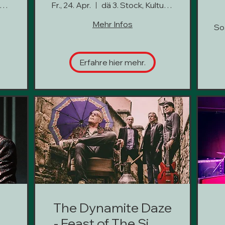
ä 3. Stock, Kultur hoch 3
Fr., 24. Apr.
dä 3. Stock, Kultur hoch 3
Mehr Infos
So.
Erfahre hier mehr.
n
The Dynamite Daze
- Feast of The Simbi