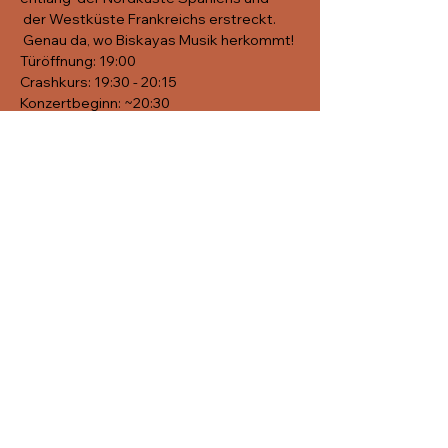
 der Westküste Frankreichs erstreckt. 
 Genau da, wo Biskayas Musik herkommt!
Türöffnung: 19:00
Crashkurs: 19:30 - 20:15
Konzertbeginn: ~20:30
freier Eintritt, Kollekte für die 
MusikerInnen
weitere Infos findet Ihr auf:
Bal a dur
Diese
Veranstaltung
teilen