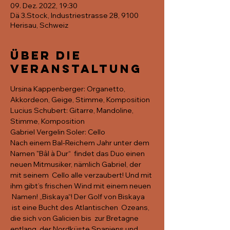
09. Dez. 2022, 19:30
Dä 3.Stock, Industriestrasse 28, 9100
Herisau, Schweiz
Über die
Veranstaltung
Ursina Kappenberger: Organetto, 
Akkordeon, Geige, Stimme, Komposition 
Lucius Schubert: Gitarre, Mandoline, 
Stimme, Komposition 
Gabriel Vergelin Soler: Cello 
Nach einem Bal-Reichem Jahr unter dem 
Namen "Bâl à Dur“  findet das Duo einen 
neuen Mitmusiker, nämlich Gabriel, der 
mit seinem  Cello alle verzaubert! Und mit 
ihm gibt’s frischen Wind mit einem neuen 
 Namen! „Biskaya“! Der Golf von Biskaya 
 ist eine Bucht des Atlantischen  Ozeans, 
die sich von Galicien bis  zur Bretagne 
entlang  der Nordküste Spaniens und 