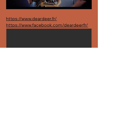
https://www.deardeer.fr/
https://www.facebook.com/deardeerfr/
linktr.ee
DEAR DEER | Twitter, Instagram,
Facebook | Linktree
View deardeerfr’s Linktree to
discover and stream music from
top platforms like YouTube, Spotify