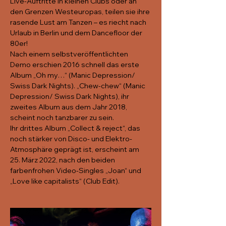
Live-Auftritte in kleinen Clubs oder an 
den Grenzen Westeuropas, teilen sie ihre
rasende Lust am Tanzen – es riecht nach 
Urlaub in Berlin und dem Dancefloor der 
80er!
Nach einem selbstveröffentlichten 
Demo erschien 2016 schnell das erste 
Album „Oh my…“ (Manic Depression/ 
Swiss Dark Nights). „Chew-chew“ (Manic 
Depression/ Swiss Dark Nights), ihr 
zweites Album aus dem Jahr 2018, 
scheint noch tanzbarer zu sein.
Ihr drittes Album „Collect & reject“, das 
noch stärker von Disco- und Elektro-
Atmosphäre geprägt ist, erscheint am 
25. März 2022, nach den beiden 
farbenfrohen Video-Singles „Joan“ und 
„Love like capitalists“ (Club Edit).