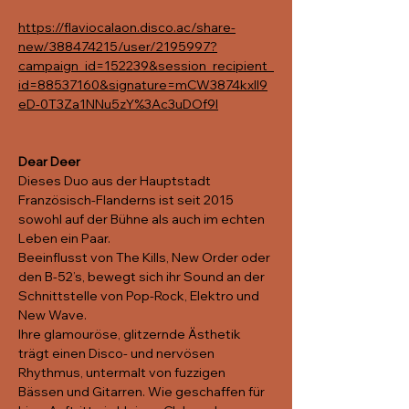
https://flaviocalaon.disco.ac/share-
new/388474215/user/2195997?
campaign_id=152239&session_recipient_
id=88537160&signature=mCW3874kxll9
eD-0T3Za1NNu5zY%3Ac3uDOf9I
Dear Deer
Dieses Duo aus der Hauptstadt 
Französisch-Flanderns ist seit 2015 
sowohl auf der Bühne als auch im echten 
Leben ein Paar.
Beeinflusst von The Kills, New Order oder 
den B-52’s, bewegt sich ihr Sound an der 
Schnittstelle von Pop-Rock, Elektro und 
New Wave.
Ihre glamouröse, glitzernde Ästhetik 
trägt einen Disco- und nervösen 
Rhythmus, untermalt von fuzzigen 
Bässen und Gitarren. Wie geschaffen für 