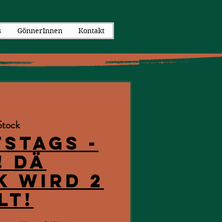
s
GönnerInnen
Kontakt
Stock
stags -
! Dä
k wird 2
lt!