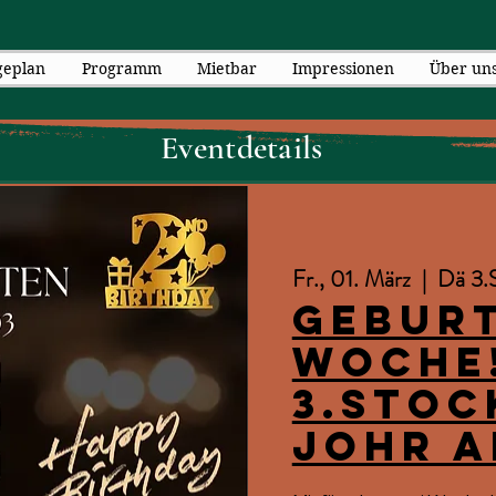
geplan
Programm
Mietbar
Impressionen
Über un
Eventdetails
Fr., 01. März
  |  
Dä 3.
Geburt
Woche
3.Stoc
Johr a