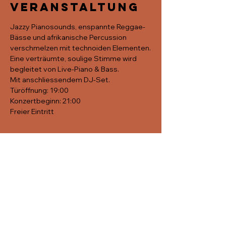
Veranstaltung
Jazzy Pianosounds, enspannte Reggae-
Bässe und afrikanische Percussion 
verschmelzen mit technoiden Elementen.
Eine verträumte, soulige Stimme wird 
begleitet von Live-Piano & Bass.
Mit anschliessendem DJ-Set.
Türöffnung: 19:00
Konzertbeginn: 21:00
Freier Eintritt
Diese
Veranstaltung
teilen