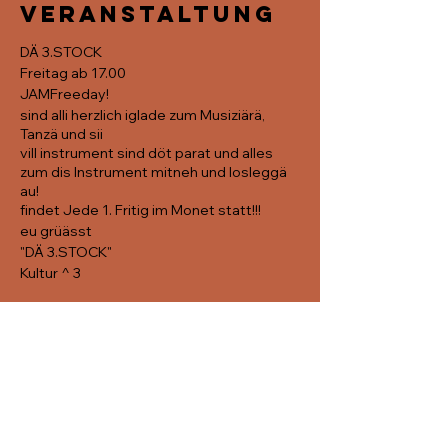
Veranstaltung
DÄ 3.STOCK
Freitag ab 17.00
JAMFreeday!
sind alli herzlich iglade zum Musiziärä,
Tanzä und sii
vill instrument sind döt parat und alles
zum dis Instrument mitneh und losleggä
au!
findet Jede 1. Fritig im Monet statt!!!
eu grüässt
"DÄ 3.STOCK"
Kultur ^ 3
Diese
Veranstaltung
teilen