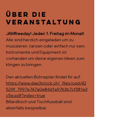
Über die
Veranstaltung
JAMfreeday! Jeden 1. Freitag im Monat!
Alle sind herzlich eingeladen um zu 
musizieren, tanzen oder einfach nur sein.
Instrumente und Equipment ist 
vorhanden um deine eigenen Ideen zum 
klingen zu bringen. 
Den aktuellen Bühneplan findet Ihr auf: 
https://www.dae3stock.ch/_files/ugd/42
529f_7997e747a0e84d1a9763b7cf381e3
c5e.pdf?index=true
Billardtisch und Tischfussball sind 
ebenfalls bespielbar. 
Türöffnung: 19:00