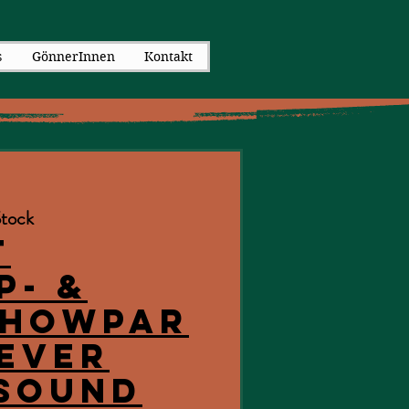
s
GönnerInnen
Kontakt
tock
t
p- &
showpar
 Ever
 Sound