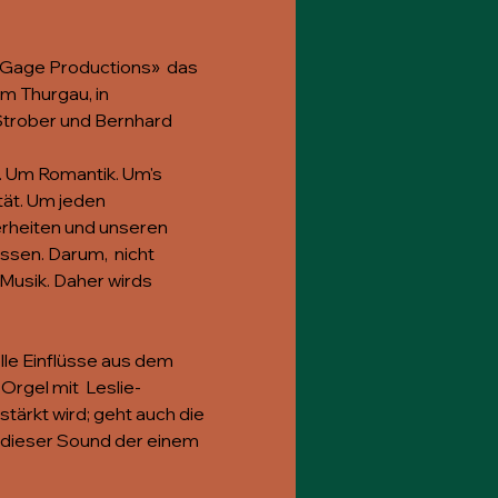
-Gage Productions»  das 
m Thurgau, in 
trober und Bernhard 
 Um Romantik. Um's 
ät. Um jeden 
erheiten und unseren 
ssen. Darum,  nicht 
Musik. Daher wirds 
le Einflüsse aus dem 
rgel mit  Leslie-
tärkt wird; geht auch die 
 dieser Sound der einem 