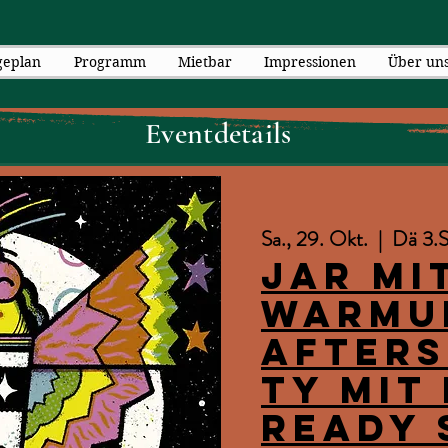
geplan
Programm
Mietbar
Impressionen
Über un
Eventdetails
Sa., 29. Okt.
  |  
Dä 3.S
JAR mi
Warmu
After
ty mit
Ready