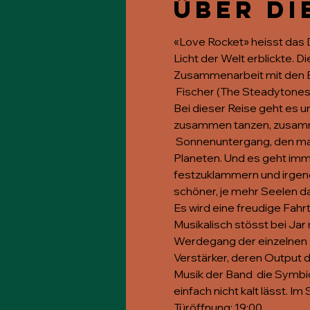
Über di
«Love Rocket» heisst das 
Licht der Welt erblickte. 
Zusammenarbeit mit den B
 Fischer (The Steadytones
Bei dieser Reise geht es 
zusammen tanzen, zusammen
 Sonnenuntergang, den man
Planeten. Und es geht imme
festzuklammern und irgend
schöner, je mehr Seelen da
Es wird eine freudige Fahrt
Musikalisch stösst bei Ja
Werdegang der einzelnen  
Verstärker, deren Output du
Musik der Band  die Symbi
einfach nicht kalt lässt. I
Türöffnung: 19:00