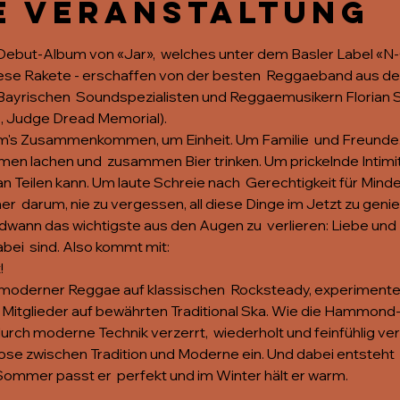
e Veranstaltung
Debut-Album von «Jar»,  welches unter dem Basler Label «N
Diese Rakete - erschaffen von der besten  Reggaeband aus de
ayrischen  Soundspezialisten und Reggaemusikern Florian S
, Judge Dread Memorial).
um's Zusammenkommen, um Einheit. Um Familie  und Freunde.
 lachen und  zusammen Bier trinken. Um prickelnde Intimit
 Teilen kann. Um laute Schreie nach  Gerechtigkeit für Mind
r  darum, nie zu vergessen, all diese Dinge im Jetzt zu genie
wann das wichtigste aus den Augen zu  verlieren: Liebe und 
bei  sind. Also kommt mit: 
!
r moderner Reggae auf klassischen  Rocksteady, experimentel
Mitglieder auf bewährten Traditional Ska. Wie die Hammond-O
rch moderne Technik verzerrt,  wiederholt und feinfühlig vers
ose zwischen Tradition und Moderne ein. Und dabei entsteht 
m Sommer passt er  perfekt und im Winter hält er warm.