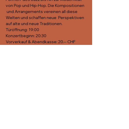
von Pop und Hip-Hop. Die Kompositionen 
 und Arrangements vereinen all diese 
Welten und schaffen neue  Perspektiven 
auf alte und neue Traditionen.
Türöffnung: 19:00
Konzertbeginn: 20:30
Vorverkauf & Abendkasse: 20.-- CHF
Tickets auf eventfrog.ch
Homepage
Bandcamp
Instagram
YouTube
Diese
Veranstaltung
teilen