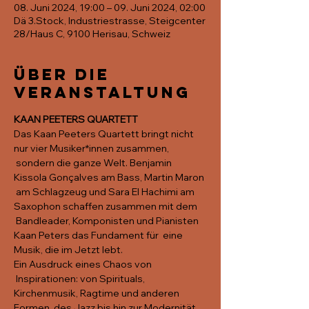
08. Juni 2024, 19:00 – 09. Juni 2024, 02:00
Dä 3.Stock, Industriestrasse, Steigcenter
28/Haus C, 9100 Herisau, Schweiz
Über die
Veranstaltung
KAAN PEETERS QUARTETT
Das Kaan Peeters Quartett bringt nicht 
nur vier Musiker*innen zusammen, 
 sondern die ganze Welt. Benjamin 
Kissola Gonçalves am Bass, Martin Maron 
 am Schlagzeug und Sara El Hachimi am 
Saxophon schaffen zusammen mit dem 
 Bandleader, Komponisten und Pianisten 
Kaan Peters das Fundament für  eine 
Musik, die im Jetzt lebt. 
Ein Ausdruck eines Chaos von 
 Inspirationen: von Spirituals, 
Kirchenmusik, Ragtime und anderen 
Formen  des Jazz bis hin zur Modernität 