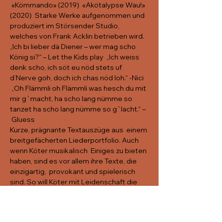
 «Kömmando» (2019)  «Akötalypse Wau!» 
(2020)  Starke Werke aufgenommen und 
produziert im Störsender Studio, 
welches von Frank Acklin betrieben wird.
„Ich bi lieber dä Diener – wer mag scho 
König si?“ – Let the Kids play  „Ich weiss 
denk scho, ich söt eu nöd stets uf 
d’Nerve goh, doch ich chas nöd loh.“ -Nici 
 „Oh Flämmli oh Flämmli was hesch du mit 
mir g`macht, ha scho lang nümme so 
tanzet ha scho lang nümme so g`lacht.“ – 
 Gluess
Kurze, prägnante Textauszüge aus  einem 
breitgefächerten Liederportfolio. Auch 
wenn Köter musikalisch  Einiges zu bieten 
haben, sind es vor allem ihre Texte, die 
einzigartig,  provokant und spielerisch 
sind. So will Köter mit Leidenschaft die 
 Mundart prägen und mitgestalten. Live 
überzeugen sie durch ihre Präsenz,  ihre 
verspielte Art, ihr Können und dem 