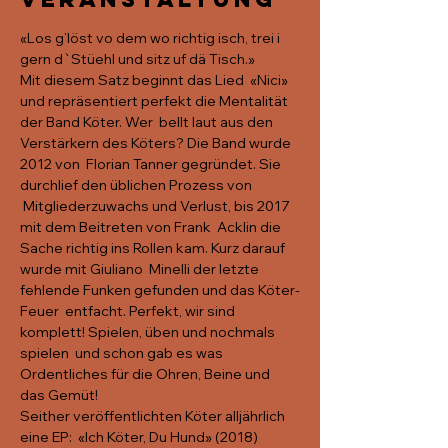
«Los g’löst vo dem wo richtig isch, trei i 
gern d`Stüehl und sitz uf dä Tisch.»
Mit diesem Satz beginnt das Lied  «Nici» 
und repräsentiert perfekt die Mentalität 
der Band Köter. Wer  bellt laut aus den 
Verstärkern des Köters? Die Band wurde 
2012 von  Florian Tanner gegründet. Sie 
durchlief den üblichen Prozess von 
 Mitgliederzuwachs und Verlust, bis 2017 
mit dem Beitreten von Frank  Acklin die 
Sache richtig ins Rollen kam. Kurz darauf 
wurde mit Giuliano  Minelli der letzte 
fehlende Funken gefunden und das Köter-
Feuer  entfacht. Perfekt, wir sind 
komplett! Spielen, üben und nochmals 
spielen  und schon gab es was 
Ordentliches für die Ohren, Beine und 
das Gemüt!
Seither veröffentlichten Köter alljährlich 
eine EP:  «Ich Köter, Du Hund» (2018) 