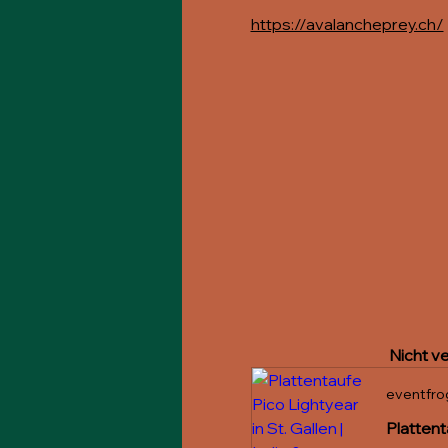
https://avalancheprey.ch/
Nicht ve
eventfro
Plattent