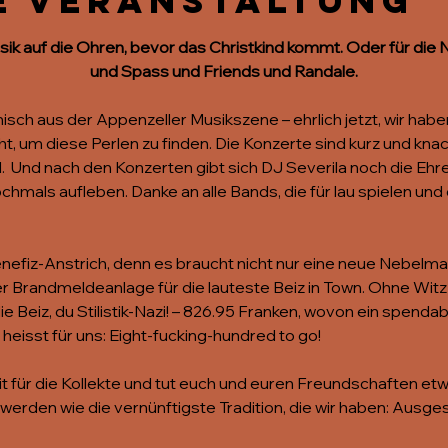
e Veranstaltung
ik auf die Ohren, bevor das Christkind kommt. Oder für die N
und Spass und Friends und Randale.
isch aus der Appenzeller Musikszene – ehrlich jetzt, wir hab
, um diese Perlen zu finden. Die Konzerte sind kurz und knacki
  Und nach den Konzerten gibt sich DJ Severila noch die Ehre
mals aufleben. Danke an alle Bands, die für lau spielen und 
nefiz-Anstrich, denn es braucht nicht nur eine neue Nebelma
Brandmeldeanlage für die lauteste Beiz in Town. Ohne Witz k
e Beiz, du Stilistik-Nazi! – 826.95 Franken, wovon ein spenda
heisst für uns: Eight-fucking-hundred to go!
mit für die Kollekte und tut euch und euren Freundschaften et
werden wie die vernünftigste Tradition, die wir haben: Ausg