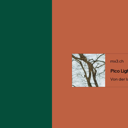
mx3.ch
Pico Lig