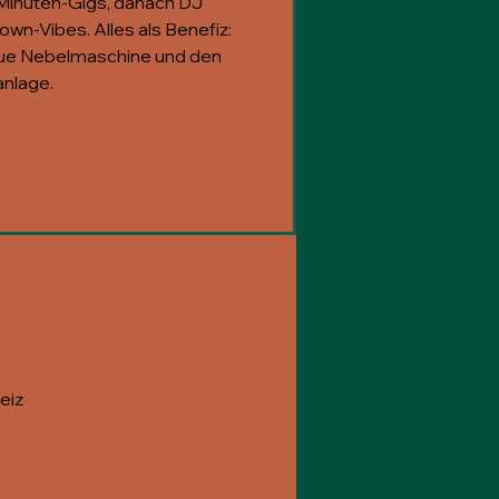
-Minuten-Gigs, danach DJ
own-Vibes. Alles als Benefiz:
eue Nebelmaschine und den
nlage.
eiz