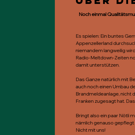
Über di
Noch einmal Qualitätsmus
Es spielen: Ein buntes Gem
Appenzellerland durchsucht
niemandem langweilig wird.
Radio-Meltdown-Zeiten noch
damit unterstützen.
Das Ganze natürlich mit Be
auch noch einen Umbau der 
Brandmeldeanlage, nicht di
Franken zugesagt hat. Das 
Bringt also ein paar Nötli 
nämlich genauso gepflegt 
Nicht mit uns!