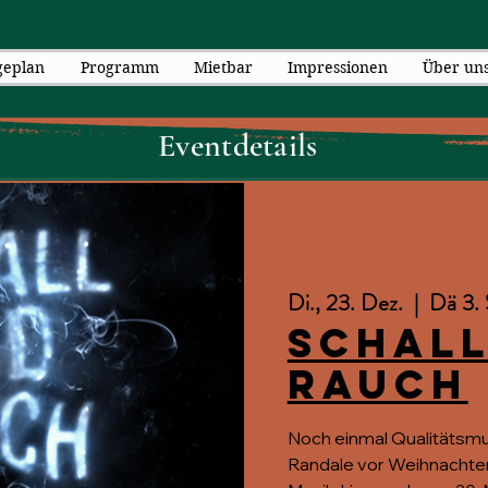
geplan
Programm
Mietbar
Impressionen
Über un
Eventdetails
Di., 23. Dez.
  |  
Dä 3. 
Schall
Rauch
Noch einmal Qualitätsmus
Randale vor Weihnachten