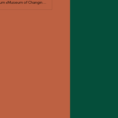
Veranstaltung am 17.01.2026 in St. Gallen. Pico Lightyear feiert das Debütalbum «Museum of Changing Memories» in der Grabenhalle!