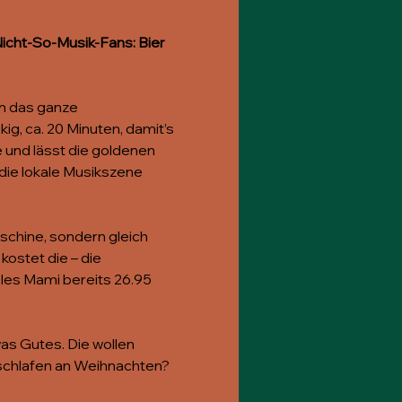
icht-So-Musik-Fans: Bier 
en das ganze 
g, ca. 20 Minuten, damit’s 
 und lässt die goldenen 
die lokale Musikszene 
schine, sondern gleich 
ostet die – die 
bles Mami bereits 26.95 
was Gutes. Die wollen 
eschlafen an Weihnachten? 