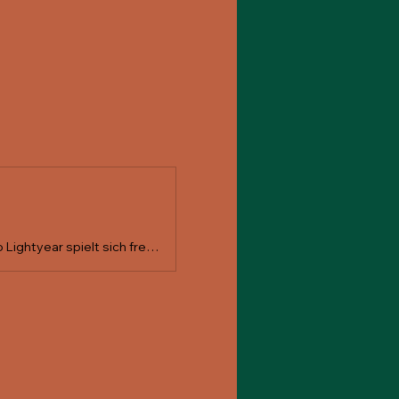
Von der lauten Post-Rock-Gitarrenwand bis zur akustischen Folk-Ballade: Pico Lightyear spielt sich frei durch die Rock-Palette. Mal wird mit dem feinen Pinsel angesetzt, mal wird der ganze Farbtopf auf die Leinwand geknallt. Das Debüt «Museum of Changing Memories» erschien im Herbst 2025.