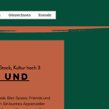
s
GönnerInnen
Kontakt
Stock, Kultur hoch 3
 und
ik, Bier, Spass, Friends und
. Ein buntes Appenzeller