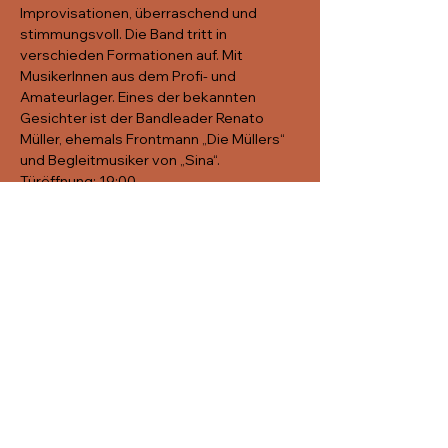
Improvisationen, überraschend und 
stimmungsvoll. Die Band tritt in 
verschieden Formationen auf. Mit 
MusikerInnen aus dem Profi- und 
Amateurlager. Eines der bekannten 
Gesichter ist der Bandleader Renato 
Müller, ehemals Frontmann „Die Müllers“ 
und Begleitmusiker von „Sina“.
Türöffnung: 19:00 
Konzertbeginn: 
Serum: 20:00
Living Session Band: 22:00
freier Eintritt, optionale Wertschätzung 
für die Bands
Diese
Veranstaltung