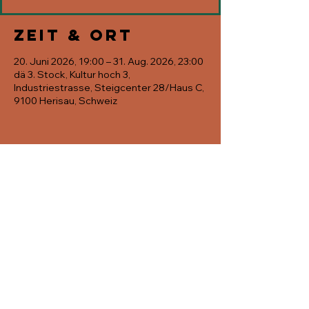
Zeit & Ort
20. Juni 2026, 19:00 – 31. Aug. 2026, 23:00
dä 3. Stock, Kultur hoch 3,
Industriestrasse, Steigcenter 28/Haus C,
9100 Herisau, Schweiz
Diese
Veranstaltung
teilen
© 2026 Dä 3. Stock