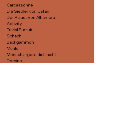
 Carcassonne
 Die Siedler von Catan
 Der Palast von Alhambra
 Activity
 Trivial Pursuit
 Schach
 Backgammon
 Mühle
 Mensch ärgere dich nicht
 Domino
 Carambolebrett...wird stetig erweitert
Egal ob Strategieprofi, 
Gelegenheitsspielerin oder Neuling – bei 
uns ist für alle etwas dabei. Wir freuen 
uns auf deinen Besuch!
Diese