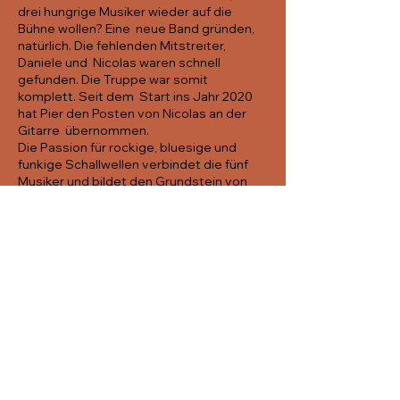
drei hungrige Musiker wieder auf die
Bühne wollen? Eine neue Band gründen,
natürlich. Die fehlenden Mitstreiter,
Daniele und Nicolas waren schnell
gefunden. Die Truppe war somit
komplett. Seit dem Start ins Jahr 2020
hat Pier den Posten von Nicolas an der
Gitarre übernommen.
Die Passion für rockige, bluesige und
funkige Schallwellen verbindet die fünf
Musiker und bildet den Grundstein von
Supersonic.
https://supersonicband.ch/
Türöffnung: 19:00
Konzertbeginn: ~21:00
Freier Eintritt, optionale Wertschätzung
für die KünstlerInnen
Diese