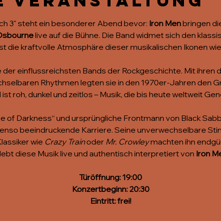
e Veranstaltung
hoch 3" steht ein besonderer Abend bevor: 
Iron Men
 bringen d
Osbourne
 live auf die Bühne. Die Band widmet sich den kla
st die kraftvolle Atmosphäre dieser musikalischen Ikonen wi
ine der einflussreichsten Bands der Rockgeschichte. Mit ihren 
chselbaren Rhythmen legten sie in den 1970er-Jahren den Gr
 ist roh, dunkel und zeitlos – Musik, die bis heute weltweit Ge
nce of Darkness“ und ursprüngliche Frontmann von Black Sabba
benso beeindruckende Karriere. Seine unverwechselbare Stim
assiker wie 
Crazy Train
 oder 
Mr. Crowley
 machten ihn endgül
lebt diese Musik live und authentisch interpretiert von 
Iron M
Türöffnung: 19:00
Konzertbeginn: 20:30
Eintritt: frei!