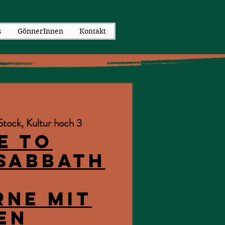
s
GönnerInnen
Kontakt
Stock, Kultur hoch 3
e to
Sabbath
ne mit
EN