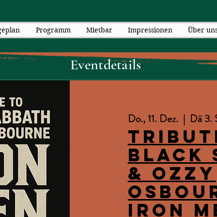
geplan
Programm
Mietbar
Impressionen
Über un
Eventdetails
Do., 11. Dez.
  |  
Dä 3. 
Tribut
Black 
& Ozzy
Osbour
IRON M