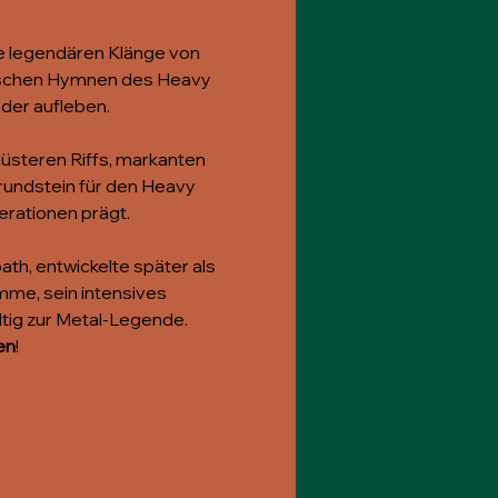
ie legendären Klänge von 
ssischen Hymnen des Heavy 
eder aufleben.
düsteren Riffs, markanten 
undstein für den Heavy 
nerationen prägt.
th, entwickelte später als 
me, sein intensives 
tig zur Metal-Legende.
en
!