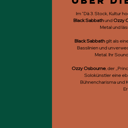
Über di
Im "Dä 3. Stock, Kultur 
Black Sabbath
 und 
Ozzy 
Metal und läs
Black Sabbath
 gilt als e
Basslinien und unverwe
Metal. Ihr Sound
Ozzy Osbourne
, der „Pri
Solokünstler eine e
Bühnencharisma und Kl
Er