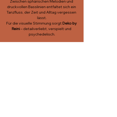
Zwischen sphärischen Melodien und 
druckvollen Basslinien entfaltet sich ein 
Tanzfluss, der Zeit und Alltag vergessen 
lässt.
Für die visuelle Stimmung sorgt 
Deko by 
Reini
 – detailverliebt, verspielt und 
psychedelisch.
Türöffnung:
 20:00 Uhr – open end
Eintritt:
 CHF 10.–
Eine Nacht für alle, die sich gerne 
verlieren – im Rhythmus, im Licht und im 
Moment.
Diese
Veranstaltung
teilen